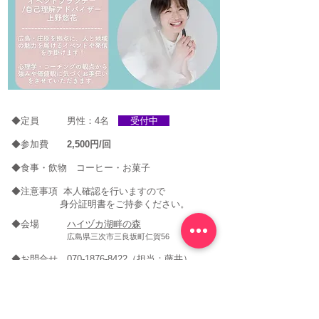
◆定員 男性：4名
受付中
◆参加費
2,500円/回
◆食事・飲物 コーヒー・お菓子
◆注意事項 本人確認を行いますので
身分証明書をご持参ください。
◆会場
ハイヅカ湖畔の森
広島県三次市三良坂町仁賀56
◆お問合せ
070-1876-8422
（担当：藤井）
男性：申し込みはこちら