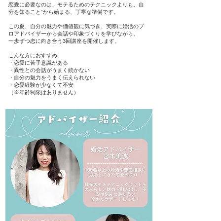
恋愛に必要なのは、モテるためのテクニックよりも、自
分を知ること”から始まる、丁寧な準備です。
この夏、自分の魅力や価値観に気づき、実際に婚活のプ
ロアドバイザーから会話や印象づくりを学びながら、
一歩ずつ恋に向き合う3回講座を開催します。
こんな方におすすめ
・恋愛に苦手意識がある
・異性との会話がうまく続かない
・自分の魅力をうまく伝えられない
・恋愛経験が少なくて不安
（※年齢制限はありません）