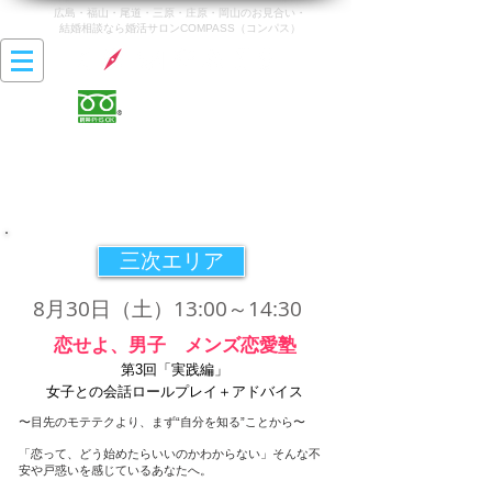
広島・福山・尾道・三原・庄原・岡山のお見合い・
結婚相談なら婚活サロンCOMPASS（コンパス）
0120-142-470
営業時間 10:00〜20:00
最終受付時間 19:00
​定休日 火曜日・水曜日
三次エリア
8月30
日
（土）13:00～14:30
​恋せよ、男子 メンズ恋愛塾
第3回「実践編」
女子との会話ロールプレイ＋アドバイス
〜目先のモテテクより、まず“自分を知る”ことから〜
「恋って、どう始めたらいいのかわからない」そんな不
安や戸惑いを感じているあなたへ。