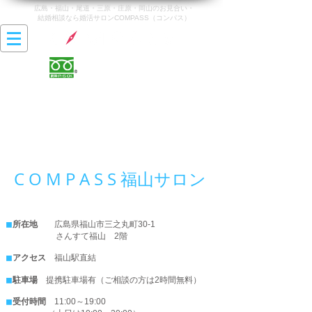
広島・福山・尾道・三原・庄原・岡山のお見合い・
結婚相談なら婚活サロンCOMPASS（コンパス）
0120-142-470
営業時間 10:00〜20:00
最終受付時間 19:00
​定休日 火曜日・水曜日
C O M P A S S 福山
サロン
◼︎
所在地
広島県福山市三之丸町30-1
さんすて福山 2階
◼︎
アクセス
福山駅直結
◼︎
駐車場
提携駐車場有（ご相談の方は2時間無料）
◼︎
受付時間
11:00～19:00