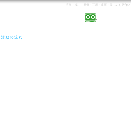
広島・福山・尾道・三原・庄原・岡山のお見合い・
0120-142
活 動 の 流 れ
料金・コース（キャンペーン中）
婚活パーティー