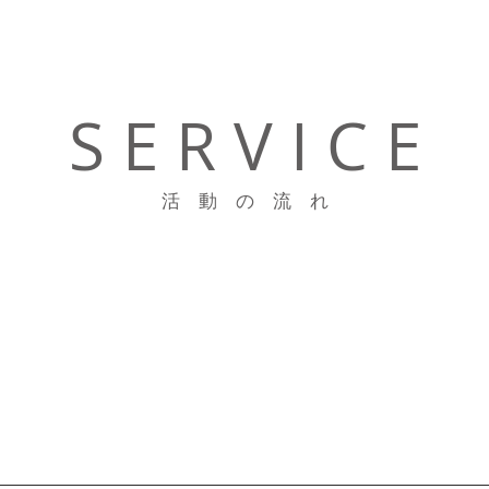
S E R V I C E
活 動 の 流 れ