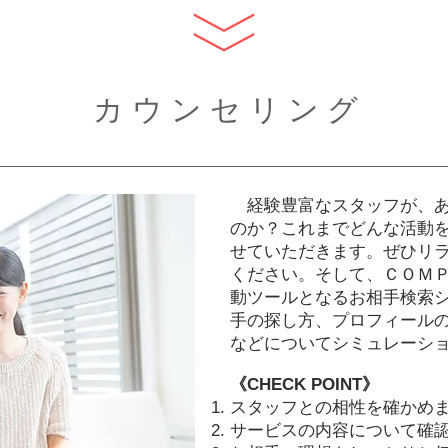
カ ウ ン セ リ ン グ
経験豊富なスタッフが、あ
のか？これまでどんな活動
せていただきます。ぜひリ
ください。そして、ＣＯＭ
動ツールとなるお相手検索
手の探し方、プロフィール
などについてシミュレーシ
《CHECK POINT》
スタッフとの相性を確かめ
サービスの内容について確