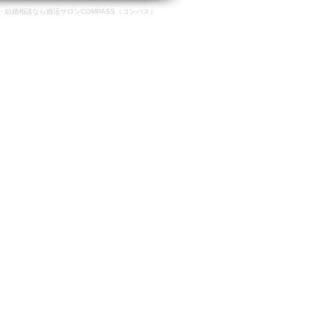
結婚相談なら婚活サロンCOMPASS（コンパス）
-470
営業時間 10:00〜20:00
最終受付時間 19:00
​定休日 火曜日・水曜日
サ ロ ン 紹 介
成婚者の声