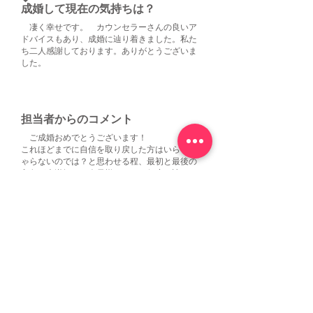
成婚して現在の気持ちは？
凄く幸せです。 カウンセラーさんの良いア
ドバイスもあり、成婚に辿り着きました。私た
ち二人感謝しております。ありがとうございま
した。
担当者からのコメント
ご成婚おめでとうございます！
これほどまでに自信を取り戻した方はいらっし
ゃらないのでは？と思わせる程、最初と最後の
印象が大逆転した会員様でした。何度も諦めか
けたり、自信を失くされたりとアップダウンが
激しい方でした。それは婚活生活が長い分仕方
がないこと。この度、『めっちゃタイプです！
この人と結婚したいです』と力強く仰られたお
言葉を今でも鮮明に覚えています。それまでは
『どうしよう。』とすぐ弱気になっていたのが
嘘のよう！お相手にお気持ちをストレートに伝
えられたのも『この人しかいない』と心に決め
たからだと思います。本来は誠実で頼りがいの
ある方だということは分かっていましたが、最
後は男らしくてかっこよかったです！