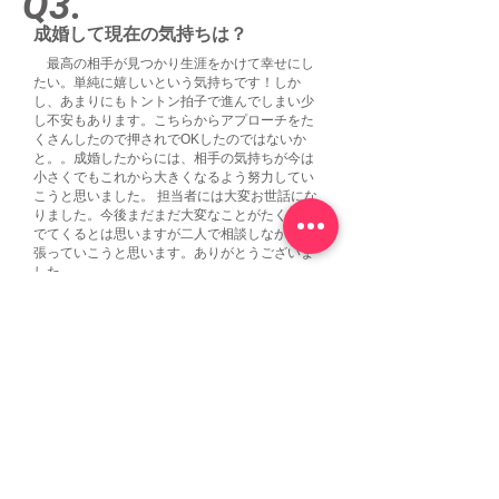
Q3.
成婚して現在の気持ちは？
最高の相手が見つかり生涯をかけて幸せにし
たい。単純に嬉しいという気持ちです！しか
し、あまりにもトントン拍子で進んでしまい少
し不安もあります。こちらからアプローチをた
くさんしたので押されでOKしたのではないか
と。。成婚したからには、相手の気持ちが今は
小さくでもこれから大きくなるよう努力してい
こうと思いました。 担当者には大変お世話にな
りました。今後まだまだ大変なことがたくさん
でてくるとは思いますが二人で相談しながら頑
張っていこうと思います。ありがとうございま
した。
担当者からのコメント
ご成婚おめでとう！彼のピュアな心と素直さ
が交際期間1ヶ月というスピード成婚に繋がった
のだと思います。交際中も彼女への気遣いが出
来ていましたので、ご本人が思っているほど不
安などなく、彼女も快くプロポーズをお受け頂
いたと聞いております。結婚は、ご縁とタイミ