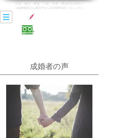
広島・福山・尾道・三原・庄原・岡山のお見合い・
結婚相談なら婚活サロンCOMPASS（コンパス）
0120-142-470
営業時間 10:00〜20:00
最終受付時間 19:00
​定休日 火曜日・水曜日
成婚者の声