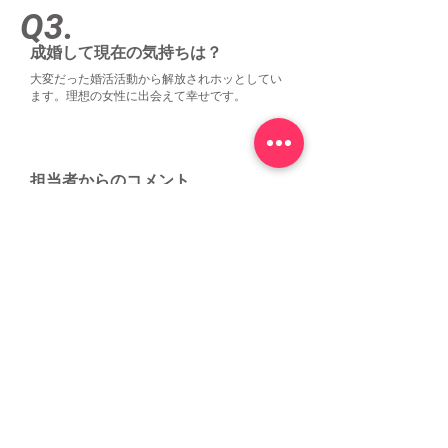
Q3.
成婚して現在の気持ちは？
大変だった婚活活動から解放されホッとしてい
ます。理想の女性に出会えて幸せです。
担当者からのコメント
最初に出会ったのは、大人数の婚活イベントで
した。彼は礼儀正しくて感じもいいので、すぐ
に彼女できそうな雰囲気でしたが、イベント向
きではないと思い、声をかけました。お見合い
も何度か繰り返し活動されましたが、なかなか
理想の方と巡り会えず、半分諦めかけていた
時、理想の彼女と出逢いました。とってもお似
合いのカップルです！見つめあって笑うお二人
の姿が微笑ましい。理想の彼女と出会えて良か
ったですね！末永くお幸せに・・・
​ＣＯＭＰＡＳＳにご興味を持たれた方は、こ
ちらからご連絡下さい。