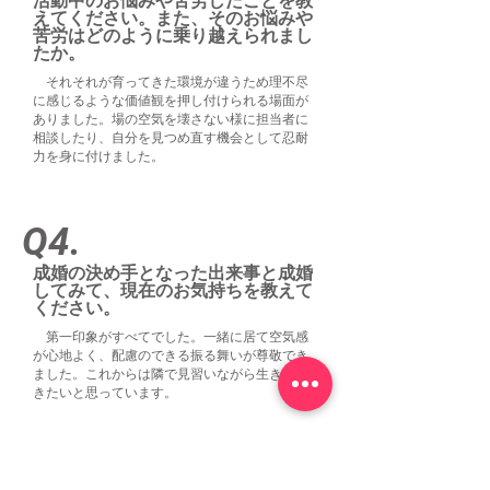
活動中のお悩みや苦労したことを教
えてください。また、そのお悩みや
苦労はどのように乗り越えられまし
たか。
それそれが育ってきた環境が違うため理不尽
に感じるような価値観を押し付けられる場面が
ありました。場の空気を壊さない様に担当者に
相談したり、自分を見つめ直す機会として忍耐
力を身に付けました。
Q4.
成婚の決め手となった出来事と成婚
してみて、現在のお気持ちを教えて
ください。
第一印象がすべてでした。一緒に居て空気感
が心地よく、配慮のできる振る舞いが尊敬でき
ました。これからは隣で見習いながら生きてい
きたいと思っています。
Q5.